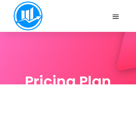
Pricing Plan
Ut porttitor imperdiet hendrerit.
Suspendisse pulvinar lacus nec
sollicitudin finibus ligula quam.